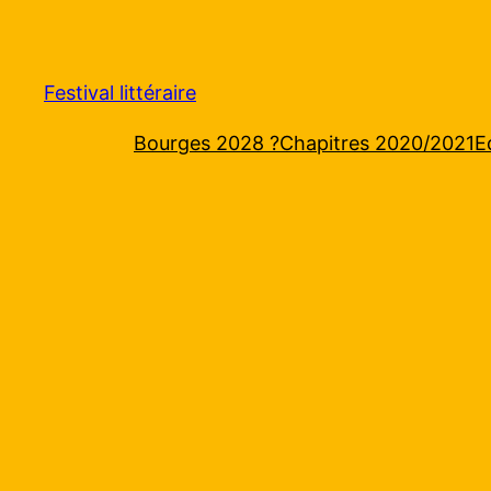
Aller
au
contenu
Festival littéraire
Bourges 2028 ?
Chapitres 2020/2021
E