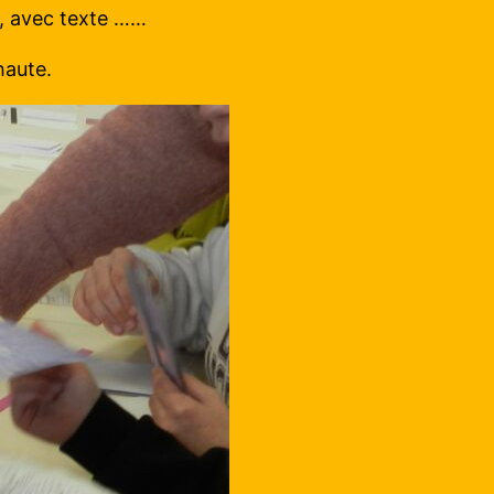
e, avec texte ……
haute.