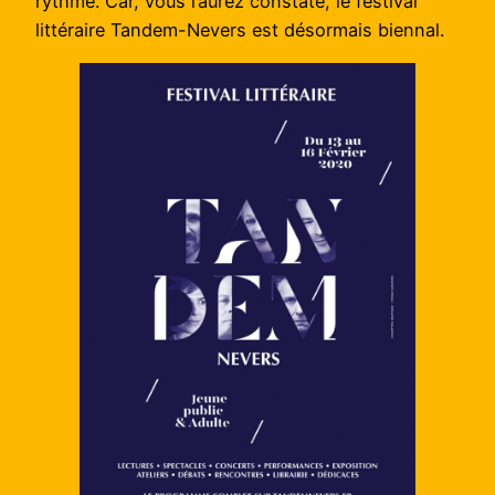
rythme. Car, vous l’aurez constaté, le festival
littéraire Tandem-Nevers est désormais biennal.